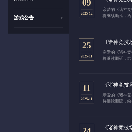
09
亲爱的《诸神竞
2025-12
将继续顺延，给各
游戏公告
《诸神竞技场
25
亲爱的《诸神竞
2025-11
将继续顺延，给各
《诸神竞技场
11
亲爱的《诸神竞
2025-11
将继续顺延，给各
《诸神竞技场
24