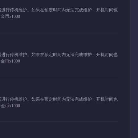
戏服务器进行停机维护。如果在预定时间内无法完成维护，开机时间也
币x1000
戏服务器进行停机维护。如果在预定时间内无法完成维护，开机时间也
币x1000
戏服务器进行停机维护。如果在预定时间内无法完成维护，开机时间也
币x1000