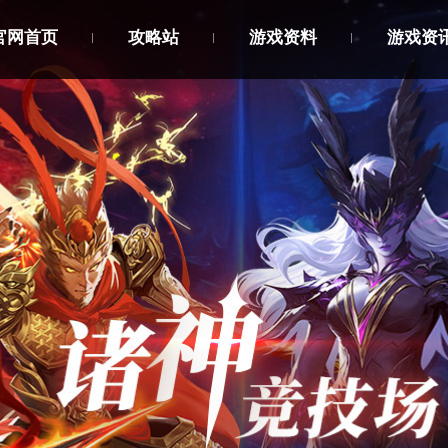
官网首页
攻略站
游戏资料
游戏资