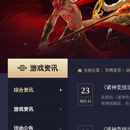
游戏资讯
当前位置：
官网首页
>
《诸神竞技场
23
综合资讯
亲爱的《诸神竞
2025-12
将继续顺延，给各
游戏资讯
活动公告
《诸神竞技场