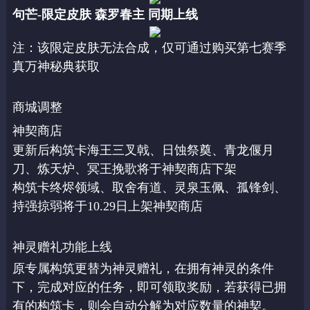
句芒-限定皮肤 森罗春主 同期上线
注：该限定皮肤无法合成，仅可通过购买第七赛季
真万神秘典获取
商城调整
神契商店
更新后构筑卡海王三叉戟、日蚀祭奠、青龙偃月
刀、炼天炉、冥王挽歌将于神契商店下架
构筑卡终烬领域、取舍有道、灵泉玉佩、孤锋剑、
持强掠弱将于10.29日上架神契商店
神灵赠礼功能上线
原专属构筑更替为神灵赠礼，在拥有神灵的条件
下，完成对应的任务，即可领取奖励，若获得已拥
有的构筑卡，则会自动分解为对应数量的神契。