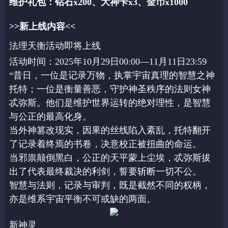
维护礼包：钻石x200、
大神卡
x3、金币x1000
>>新上线内容<<
法理天衡活动即将上线
活动时间：2025年10月29日00:00—11月11日23:59
“昔日，一位是记录万物，执掌宇宙真理的智慧之神
托特；一位是衡量善恶，守护神圣秩序的法则女神
忒弥斯。他们是维护世界运转的绝对理性，是智慧
与公正的最高化身。
当外神篡改现实，因果的丝线陷入紊乱，托特翻开
了记录着终焉的书卷，决意校正被扭曲的命运。
当邪祟颠倒黑白，公正的天平蒙上尘埃，忒弥斯拔
出了代表最终裁决的利剑，誓要斩断一切不公。
智慧与法则，记录与审判，既是截然不同的权柄，
亦是维系宇宙平衡不可或缺的两面。
新神灵