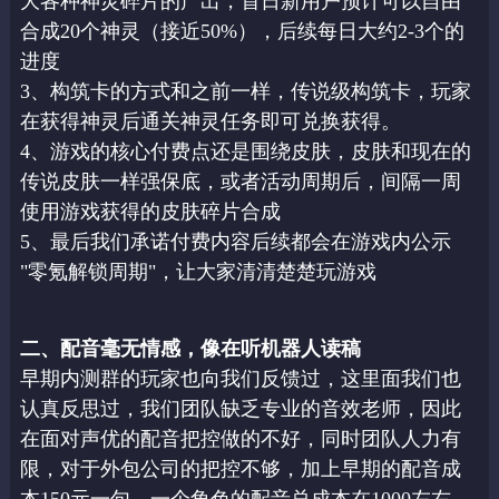
大各种神灵碎片的产出，首日新用户预
计可以自由
合成20个神灵（接近50%），后续每日大约2-3个的
进度
3、构筑卡的方式和之前一样，传说级构筑卡，玩家
在获得神灵后通关神灵任务即可兑换获
得。
4、游戏的核心付费点还是围绕皮肤，皮肤和现在的
传说皮肤一样强保底，或者活动周期后，
间隔一周
使用游戏获得的皮肤碎片合成
5、最后我们承诺付费内容后续都会在游戏内公示
"零氪解锁周期"，让大家清清楚楚玩游戏
二、配音毫无情感，像在听机器人读稿
早期内测群的玩家也向我们反馈过，这里面我们也
认真反思过，我们团队缺乏专业的音效老
师，因此
在面对声优的配音把控做的不好，同时团队人力有
限，对于外包公司的把控不够，
加上早期的配音成
本150元一句，一个角色的配音总成本在1000左右。