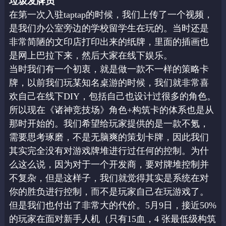
垃圾发牌员
在第一次入驻taptap的时候，我们上传了一个视频，
是我们办公室旁边的学校留学生在玩
的。当时还是
非常简陋的文印店打印出来的纸牌，里面的插画也
是网上巴拉下来，然后大家
在线下娱乐。
当时我们有一个初衷，就是做一款不一样的策略卡
牌，以前我们玩某知名桌游的时候，我们
就非常喜
欢自己在线下DIY，包括自己也设计过很多的角色。
所以现在《诸神竞技场》角色
+构筑卡的体系也是从
那时开始的。我们希望给玩家提供的是一款不氪，
需要思考琢磨，不
是无脑爽的策划卡牌，因此我们
其实完全没有对游戏牌堆进行过任何的控制。为什
么这么说，
因为对于一个开发商，要对牌堆控制并
不复杂，但是这样子，我们就觉得其实是系统在对
你
的胜负进行控制，而不是玩家自己在玩游戏了。
但是我们也付出了非常大的代价。5月9日，接近50%
的玩家在面对新手人机（只有15血，
4 张最低级构筑