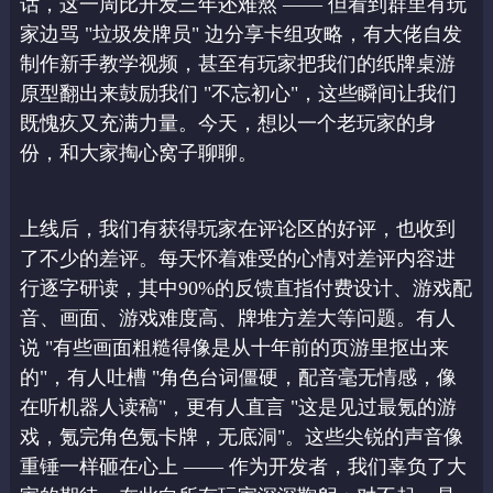
话，这一周比开发三年还难熬 —— 但看到群里有玩
家边骂 "垃圾发牌
员" 边分享卡组攻略，有大佬自发
制作新手教学视频，甚至有玩家把我们的纸牌桌游
原型翻
出来鼓励我们 "不忘初心"，这些瞬间让我们
既愧疚又充满力量。今天，想以一个老玩家的
身
份，和大家掏心窝子聊聊。
上线后，我们有获得玩家在评论区的好评，也收到
了不少的差评。每天怀着难受的心情对差
评内容进
行逐字研读，其中90%的反馈直指付费设计、游戏配
音、画面、游戏难度高、牌
堆方差大等问题。有人
说 "有些画面粗糙得像是从十年前的页游里抠出来
的"，有人吐槽 "
角色台词僵硬，配音毫无情感，像
在听机器人读稿"，更有人直言 "这是见过最氪的游
戏，
氪完角色氪卡牌，无底洞"。这些尖锐的声音像
重锤一样砸在心上 —— 作为开发者，我们
辜负了大