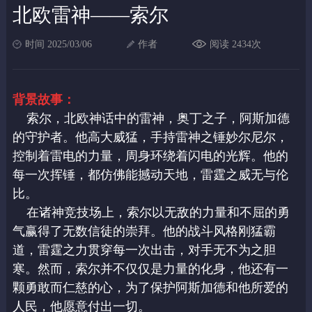
北欧雷神——索尔
时间 2025/03/06
作者
阅读 2434次
背景故事：
索尔，北欧神话中的雷神，奥丁之子，阿斯加德
的守护者。他高大威猛，手持雷神之锤妙尔尼尔，
控制着雷电的力量，周身环绕着闪电的光辉。他的
每一次挥锤，都仿佛能撼动天地，雷霆之威无与伦
比。
在诸神竞技场上，索尔以无敌的力量和不屈的勇
气赢得了无数信徒的崇拜。他的战斗风格刚猛霸
道，雷霆之力贯穿每一次出击，对手无不为之胆
寒。然而，索尔并不仅仅是力量的化身，他还有一
颗勇敢而仁慈的心，为了保护阿斯加德和他所爱的
人民，他愿意付出一切。